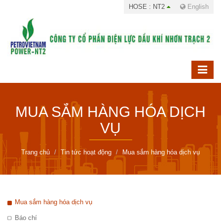
HOSE : NT2
English
MUA SẮM HÀNG HÓA DỊCH
VỤ
Trang chủ
Tin tức hoạt động
Mua sắm hàng hóa dịch vụ
Mua sắm hàng hóa dịch vụ
Báo chí