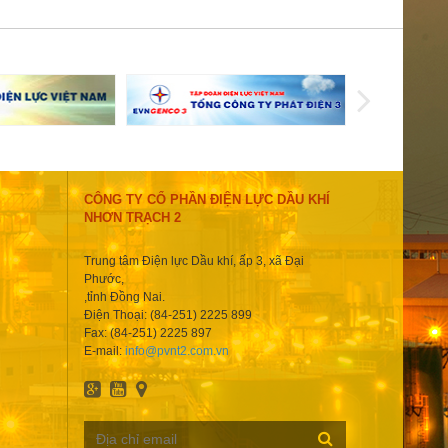
CÔNG TY CỔ PHẦN ĐIỆN LỰC DẦU KHÍ
NHƠN TRẠCH 2
Trung tâm Điện lực Dầu khí, ấp 3, xã Đại
Phước,
,tỉnh Đồng Nai.
Điện Thoại: (84-251) 2225 899
Fax: (84-251) 2225 897
E-mail:
info@pvnt2.com.vn