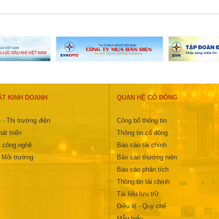
ẤT KINH DOANH
QUAN HỆ CỔ ĐÔNG
 - Thị trường điện
Công bố thông tin
át triển
Thông tin cổ đông
 công nghệ
Báo cáo tài chính
- Môi trường
Báo cáo thường niên
Báo cáo phân tích
Thông tin tài chính
Tài liệu lưu trữ
Điều lệ - Quy chế
Mẫu biểu