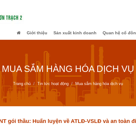
Giới thiệu
Sản xuất kinh doanh
Quan hệ cổ đô
MUA SẮM HÀNG HÓA DỊCH VỤ
Trang chủ
Tin tức hoạt động
Mua sắm hàng hóa dịch vụ
T gói thầu: Huấn luyện về ATLĐ-VSLĐ và an toàn 