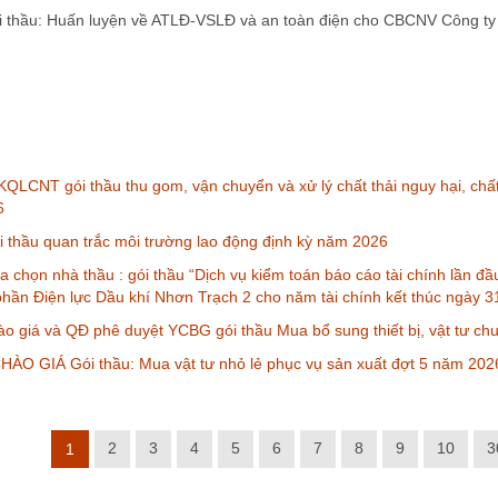
thầu: Huấn luyện về ATLĐ-VSLĐ và an toàn điện cho CBCNV Công ty
QLCNT gói thầu thu gom, vận chuyển và xử lý chất thải nguy hại, chấ
6
thầu quan trắc môi trường lao động định kỳ năm 2026
a chọn nhà thầu : gói thầu “Dịch vụ kiểm toán báo cáo tài chính lần đ
phần Điện lực Dầu khí Nhơn Trạch 2 cho năm tài chính kết thúc ngày 
o giá và QĐ phê duyệt YCBG gói thầu Mua bổ sung thiết bị, vật tư ch
ÀO GIÁ Gói thầu: Mua vật tư nhỏ lẻ phục vụ sản xuất đợt 5 năm 202
2
3
4
5
6
7
8
9
10
3
1