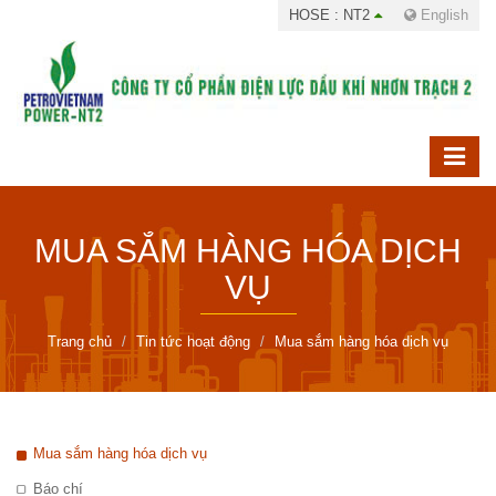
HOSE : NT2
English
MUA SẮM HÀNG HÓA DỊCH
VỤ
Trang chủ
Tin tức hoạt động
Mua sắm hàng hóa dịch vụ
Mua sắm hàng hóa dịch vụ
Báo chí