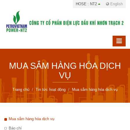
HOSE : NT2
English
MUA SẮM HÀNG HÓA DỊCH
VỤ
Trang chủ
Tin tức hoạt động
Mua sắm hàng hóa dịch vụ
Mua sắm hàng hóa dịch vụ
Báo chí