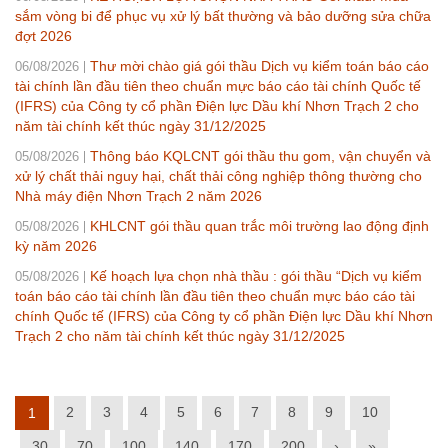
sắm vòng bi để phục vụ xử lý bất thường và bảo dưỡng sửa chữa
đợt 2026
Thư mời chào giá gói thầu Dịch vụ kiểm toán báo cáo
06/08/2026
tài chính lần đầu tiên theo chuẩn mực báo cáo tài chính Quốc tế
(IFRS) của Công ty cổ phần Điện lực Dầu khí Nhơn Trạch 2 cho
năm tài chính kết thúc ngày 31/12/2025
Thông báo KQLCNT gói thầu thu gom, vận chuyển và
05/08/2026
xử lý chất thải nguy hại, chất thải công nghiệp thông thường cho
Nhà máy điện Nhơn Trạch 2 năm 2026
KHLCNT gói thầu quan trắc môi trường lao động định
05/08/2026
kỳ năm 2026
Kế hoạch lựa chọn nhà thầu : gói thầu “Dịch vụ kiểm
05/08/2026
toán báo cáo tài chính lần đầu tiên theo chuẩn mực báo cáo tài
chính Quốc tế (IFRS) của Công ty cổ phần Điện lực Dầu khí Nhơn
Trạch 2 cho năm tài chính kết thúc ngày 31/12/2025
2
3
4
5
6
7
8
9
10
1
30
70
100
140
170
200
›
»