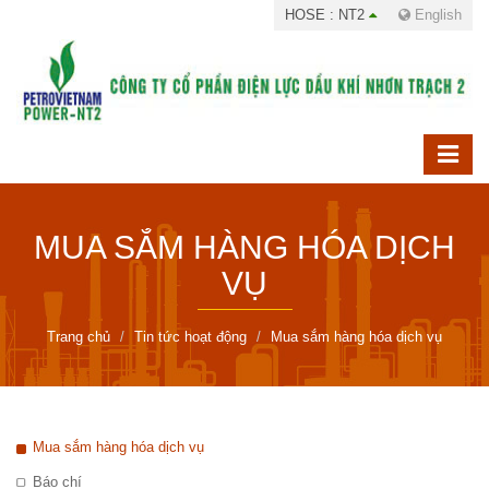
HOSE : NT2
English
MUA SẮM HÀNG HÓA DỊCH
VỤ
Trang chủ
Tin tức hoạt động
Mua sắm hàng hóa dịch vụ
Mua sắm hàng hóa dịch vụ
Báo chí