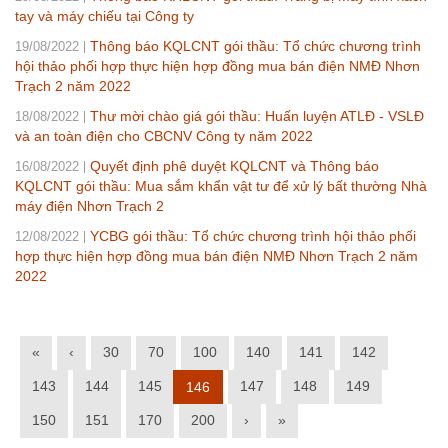
tay và máy chiếu tại Công ty
Thông báo KQLCNT gói thầu: Tổ chức chương trình
19/08/2022
hội thảo phối hợp thực hiện hợp đồng mua bán điện NMĐ Nhơn
Trạch 2 năm 2022
Thư mời chào giá gói thầu: Huấn luyện ATLĐ - VSLĐ
18/08/2022
và an toàn điện cho CBCNV Công ty năm 2022
Quyết định phê duyệt KQLCNT và Thông báo
16/08/2022
KQLCNT gói thầu: Mua sắm khẩn vật tư để xử lý bất thường Nhà
máy điện Nhơn Trạch 2
YCBG gói thầu: Tổ chức chương trình hội thảo phối
12/08/2022
hợp thực hiện hợp đồng mua bán điện NMĐ Nhơn Trạch 2 năm
2022
«
‹
30
70
100
140
141
142
143
144
145
147
148
149
146
150
151
170
200
›
»