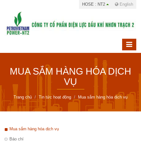
HOSE : NT2
English
MUA SẮM HÀNG HÓA DỊCH
VỤ
Trang chủ
Tin tức hoạt động
Mua sắm hàng hóa dịch vụ
Mua sắm hàng hóa dịch vụ
Báo chí