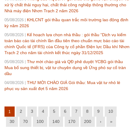
xử lý chất thải nguy hại, chất thải công nghiệp thông thường cho
Nhà máy điện Nhơn Trạch 2 năm 2026
KHLCNT gói thầu quan trắc môi trường lao động định
05/08/2026
kỳ năm 2026
Kế hoạch lựa chọn nhà thầu : gói thầu “Dịch vụ kiểm
05/08/2026
toán báo cáo tài chính lần đầu tiên theo chuẩn mực báo cáo tài
chính Quốc tế (IFRS) của Công ty cổ phần Điện lực Dầu khí Nhơn
Trạch 2 cho năm tài chính kết thúc ngày 31/12/2025
Thư mời chào giá và QĐ phê duyệt YCBG gói thầu
05/08/2026
Mua bổ sung thiết bị, vật tư chuyên dụng về Ứng phó sự cố tràn
dầu
THƯ MỜI CHÀO GIÁ Gói thầu: Mua vật tư nhỏ lẻ
04/08/2026
phục vụ sản xuất đợt 5 năm 2026
2
3
4
5
6
7
8
9
10
1
30
70
100
140
170
200
›
»