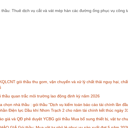
hầu: Thuê dịch vụ cắt và vát mép hàn các đường ống phục vụ công tá
QLCNT gói thầu thu gom, vận chuyển và xử lý chất thải nguy hại, chấ
6
thầu quan trắc môi trường lao động định kỳ năm 2026
a chọn nhà thầu : gói thầu “Dịch vụ kiểm toán báo cáo tài chính lần đ
phần Điện lực Dầu khí Nhơn Trạch 2 cho năm tài chính kết thúc ngày 
o giá và QĐ phê duyệt YCBG gói thầu Mua bổ sung thiết bị, vật tư ch
ÀO GIÁ Gói thầu: Mua vật tư nhỏ lẻ phục vụ sản xuất đợt 5 năm 202