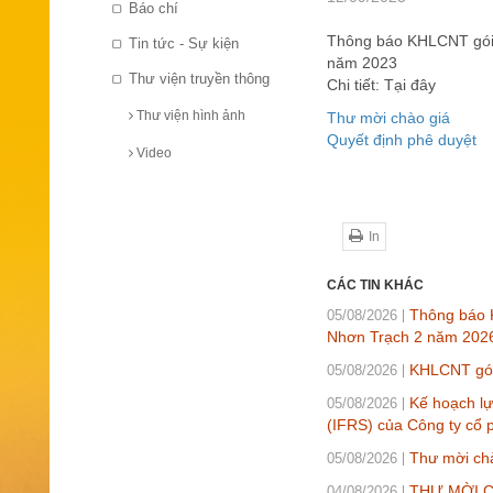
Báo chí
Thông báo KHLCNT gói t
Tin tức - Sự kiện
năm 2023
Thư viện truyền thông
Chi tiết: Tại đây
Thư viện hình ảnh
Thư mời chào giá
Quyết định phê duyệt
Video
In
CÁC TIN KHÁC
Thông báo K
05/08/2026
Nhơn Trạch 2 năm 202
KHLCNT gói 
05/08/2026
Kế hoạch lự
05/08/2026
(IFRS) của Công ty cổ 
Thư mời chà
05/08/2026
THƯ MỜI CH
04/08/2026