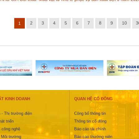
2
3
4
5
6
7
8
9
10
3
1
ẤT KINH DOANH
QUAN HỆ CỔ ĐÔNG
 - Thị trường điện
Công bố thông tin
át triển
Thông tin cổ đông
 công nghệ
Báo cáo tài chính
- Môi trường
Báo cáo thường niên