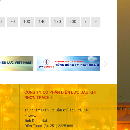
0
70
100
140
170
200
›
»
CÔNG TY CỔ PHẦN ĐIỆN LỰC DẦU KHÍ
NHƠN TRẠCH 2
Trung tâm Điện lực Dầu khí, ấp 3, xã Đại
Phước,
,tỉnh Đồng Nai.
Điện Thoại: (84-251) 2225 899