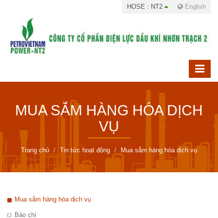
HOSE : NT2
English
MUA SẮM HÀNG HÓA DỊCH
VỤ
Trang chủ
Tin tức hoạt động
Mua sắm hàng hóa dịch vụ
Mua sắm hàng hóa dịch vụ
Báo chí