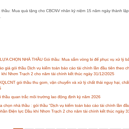
thầu: Mua quà tặng cho CBCNV nhân kỷ niệm 15 năm ngày thành lập 
.
ỰA CHỌN NHÀ THẦU Gói thầu: Mua sắm vòng bi để phục vụ xử lý bấ
o giá gói thầu Dịch vụ kiểm toán báo cáo tài chính lần đầu tiên theo
u khí Nhơn Trạch 2 cho năm tài chính kết thúc ngày 31/12/2025
QLCNT gói thầu thu gom, vận chuyển và xử lý chất thải nguy hại, chấ
6
thầu quan trắc môi trường lao động định kỳ năm 2026
a chọn nhà thầu : gói thầu “Dịch vụ kiểm toán báo cáo tài chính lần đ
phần Điện lực Dầu khí Nhơn Trạch 2 cho năm tài chính kết thúc ngày 