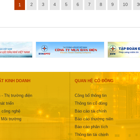
2
3
4
5
6
7
8
9
10
3
1
ẤT KINH DOANH
QUAN HỆ CỔ ĐÔNG
 - Thị trường điện
Công bố thông tin
át triển
Thông tin cổ đông
 công nghệ
Báo cáo tài chính
- Môi trường
Báo cáo thường niên
Báo cáo phân tích
Thông tin tài chính