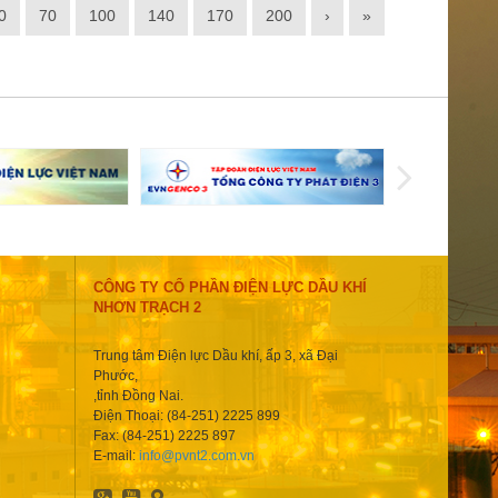
0
70
100
140
170
200
›
»
CÔNG TY CỔ PHẦN ĐIỆN LỰC DẦU KHÍ
NHƠN TRẠCH 2
Trung tâm Điện lực Dầu khí, ấp 3, xã Đại
Phước,
,tỉnh Đồng Nai.
Điện Thoại: (84-251) 2225 899
Fax: (84-251) 2225 897
E-mail:
info@pvnt2.com.vn