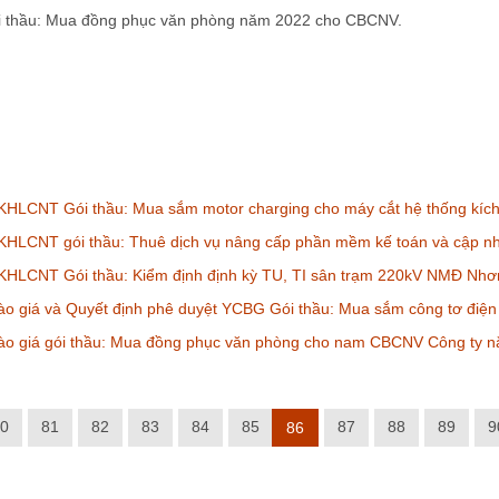
 thầu: Mua đồng phục văn phòng năm 2022 cho CBCNV.
KHLCNT Gói thầu: Mua sắm motor charging cho máy cắt hệ thống kích
HLCNT gói thầu: Thuê dịch vụ nâng cấp phần mềm kế toán và cập nhậ
KHLCNT Gói thầu: Kiểm định định kỳ TU, TI sân trạm 220kV NMĐ Nhơ
o giá và Quyết định phê duyệt YCBG Gói thầu: Mua sắm công tơ điện
ào giá gói thầu: Mua đồng phục văn phòng cho nam CBCNV Công ty 
0
81
82
83
84
85
87
88
89
9
86