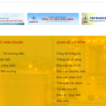
ẤT KINH DOANH
QUAN HỆ CỔ ĐÔNG
 - Thị trường điện
Công bố thông tin
át triển
Thông tin cổ đông
 công nghệ
Báo cáo tài chính
- Môi trường
Báo cáo thường niên
Báo cáo phân tích
Thông tin tài chính
Tài liệu lưu trữ
Điều lệ - Quy chế
Mẫu biểu