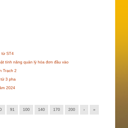
 từ ST4
t tính năng quản lý hóa đơn đầu vào
n Trạch 2
 tử 3 pha
năm 2024
0
91
100
140
170
200
›
»