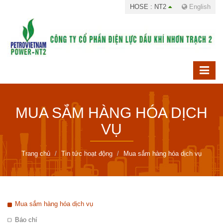
HOSE : NT2
English
MUA SẮM HÀNG HÓA DỊCH
VỤ
Trang chủ
Tin tức hoạt động
Mua sắm hàng hóa dịch vụ
Mua sắm hàng hóa dịch vụ
Báo chí