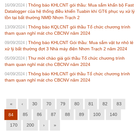
Thông báo KHLCNT gói thầu: Mua sắm khẩn bộ Fast
16/09/2024
Datalogger của hệ thống điều khiển Tuabin khí GT6 phục vụ xử lý
tồn tại bất thường NMĐ Nhơn Trạch 2
Thông báo KQLCNT gói thầu Tổ chức chương trình
13/09/2024
tham quan nghỉ mát cho CBCNV năm 2024
Thông báo KHLCNT Gói thầu: Mua sắm vật tư nhỏ lẻ
09/09/2024
xử lý bất thường đợt 3 Nhà máy điện Nhơn Trạch 2 năm 2024
Thư mời chào giá gói thầu Tổ chức chương trình
05/09/2024
tham quan nghỉ mát cho CBCNV năm 2024
Thông báo KHLCNT gói thầu Tổ chức chương trình
04/09/2024
tham quan nghỉ mát cho CBCNV năm 2024
«
‹
30
70
79
80
81
82
83
85
86
87
88
89
100
140
84
170
200
›
»