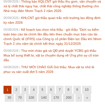
Thông báo KQLCNT gói thầu thu gom, vận chuyển và
05/08/2026
xử lý chất thải nguy hại, chất thải công nghiệp thông thường cho
Nhà máy điện Nhơn Trạch 2 năm 2026
KHLCNT gói thầu quan trắc môi trường lao động định
05/08/2026
kỳ năm 2026
Kế hoạch lựa chọn nhà thầu : gói thầu “Dịch vụ kiểm
05/08/2026
toán báo cáo tài chính lần đầu tiên theo chuẩn mực báo cáo tài
chính Quốc tế (IFRS) của Công ty cổ phần Điện lực Dầu khí Nhơn
Trạch 2 cho năm tài chính kết thúc ngày 31/12/2025
Thư mời chào giá và QĐ phê duyệt YCBG gói thầu
05/08/2026
Mua bổ sung thiết bị, vật tư chuyên dụng về Ứng phó sự cố tràn
dầu
THƯ MỜI CHÀO GIÁ Gói thầu: Mua vật tư nhỏ lẻ
04/08/2026
phục vụ sản xuất đợt 5 năm 2026
2
3
4
5
6
7
8
9
10
1
30
70
100
140
170
200
›
»