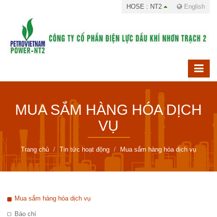
HOSE : NT2
English
MUA SẮM HÀNG HÓA DỊCH
VỤ
Trang chủ
Tin tức hoạt động
Mua sắm hàng hóa dịch vụ
Mua sắm hàng hóa dịch vụ
Báo chí