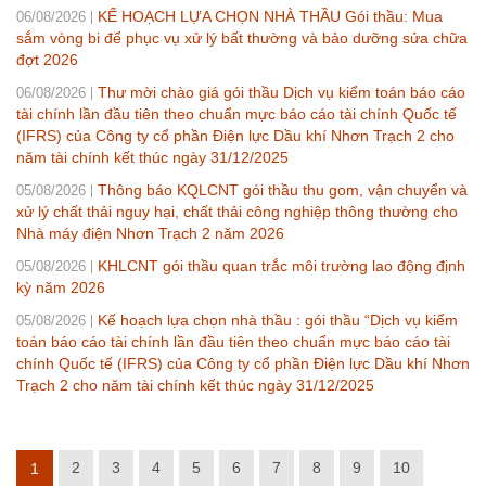
KẾ HOẠCH LỰA CHỌN NHÀ THẦU Gói thầu: Mua
06/08/2026
sắm vòng bi để phục vụ xử lý bất thường và bảo dưỡng sửa chữa
đợt 2026
Thư mời chào giá gói thầu Dịch vụ kiểm toán báo cáo
06/08/2026
tài chính lần đầu tiên theo chuẩn mực báo cáo tài chính Quốc tế
(IFRS) của Công ty cổ phần Điện lực Dầu khí Nhơn Trạch 2 cho
năm tài chính kết thúc ngày 31/12/2025
Thông báo KQLCNT gói thầu thu gom, vận chuyển và
05/08/2026
xử lý chất thải nguy hại, chất thải công nghiệp thông thường cho
Nhà máy điện Nhơn Trạch 2 năm 2026
KHLCNT gói thầu quan trắc môi trường lao động định
05/08/2026
kỳ năm 2026
Kế hoạch lựa chọn nhà thầu : gói thầu “Dịch vụ kiểm
05/08/2026
toán báo cáo tài chính lần đầu tiên theo chuẩn mực báo cáo tài
chính Quốc tế (IFRS) của Công ty cổ phần Điện lực Dầu khí Nhơn
Trạch 2 cho năm tài chính kết thúc ngày 31/12/2025
2
3
4
5
6
7
8
9
10
1