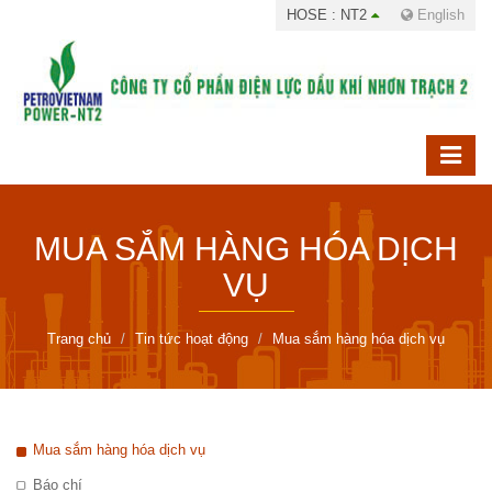
HOSE : NT2
English
MUA SẮM HÀNG HÓA DỊCH
VỤ
Trang chủ
Tin tức hoạt động
Mua sắm hàng hóa dịch vụ
Mua sắm hàng hóa dịch vụ
Báo chí