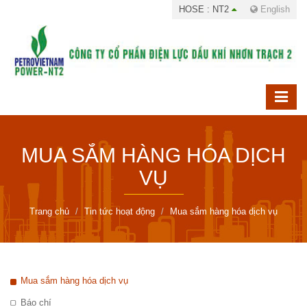
HOSE : NT2
English
MUA SẮM HÀNG HÓA DỊCH
VỤ
Trang chủ
Tin tức hoạt động
Mua sắm hàng hóa dịch vụ
Mua sắm hàng hóa dịch vụ
Báo chí