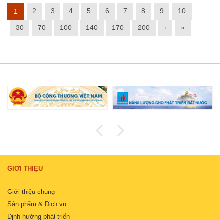
2
3
4
5
6
7
8
9
10
1
30
70
100
140
170
200
›
»
GIỚI THIỆU
Giới thiệu chung
Sản phẩm & Dịch vụ
Định hướng phát triển