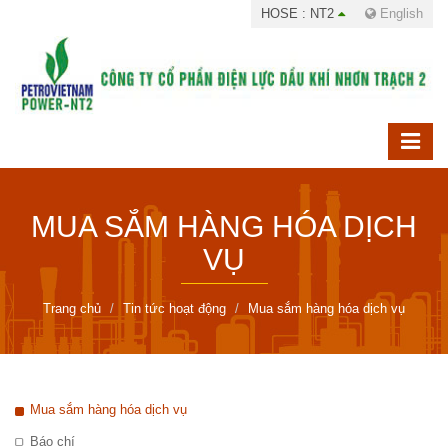
HOSE : NT2
English
MUA SẮM HÀNG HÓA DỊCH
VỤ
Trang chủ
Tin tức hoạt động
Mua sắm hàng hóa dịch vụ
Mua sắm hàng hóa dịch vụ
Báo chí