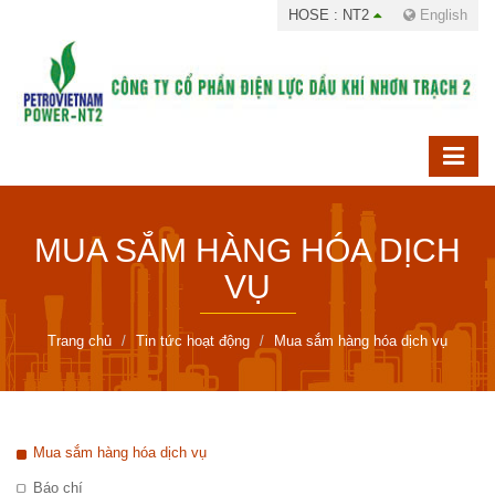
HOSE : NT2
English
MUA SẮM HÀNG HÓA DỊCH
VỤ
Trang chủ
Tin tức hoạt động
Mua sắm hàng hóa dịch vụ
Mua sắm hàng hóa dịch vụ
Báo chí