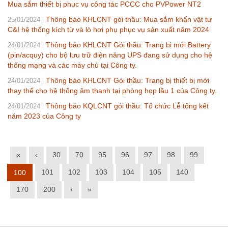
Mua sắm thiết bị phục vụ công tác PCCC cho PVPower NT2
Thông báo KHLCNT gói thầu: Mua sắm khẩn vật tư
25/01/2024
C&I hệ thống kích từ và lò hơi phụ phục vụ sản xuất năm 2024
Thông báo KHLCNT Gói thầu: Trang bị mới Battery
24/01/2024
(pin/acquy) cho bộ lưu trữ điện năng UPS đang sử dụng cho hệ
thống mạng và các máy chủ tại Công ty.
Thông báo KHLCNT Gói thầu: Trang bị thiết bị mới
24/01/2024
thay thế cho hệ thống âm thanh tại phòng họp lầu 1 của Công ty.
Thông báo KQLCNT gói thầu: Tổ chức Lễ tổng kết
24/01/2024
năm 2023 của Công ty
«
‹
30
70
95
96
97
98
99
101
102
103
104
105
140
100
170
200
›
»