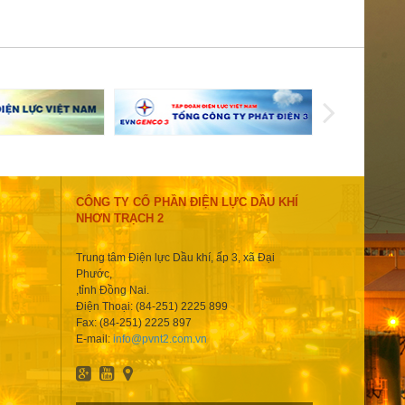
CÔNG TY CỔ PHẦN ĐIỆN LỰC DẦU KHÍ
NHƠN TRẠCH 2
Trung tâm Điện lực Dầu khí, ấp 3, xã Đại
Phước,
,tỉnh Đồng Nai.
Điện Thoại: (84-251) 2225 899
Fax: (84-251) 2225 897
E-mail:
info@pvnt2.com.vn