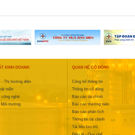
ẤT KINH DOANH
QUAN HỆ CỔ ĐÔNG
 - Thị trường điện
Công bố thông tin
át triển
Thông tin cổ đông
 công nghệ
Báo cáo tài chính
- Môi trường
Báo cáo thường niên
Báo cáo phân tích
Thông tin tài chính
Tài liệu lưu trữ
Điều lệ - Quy chế