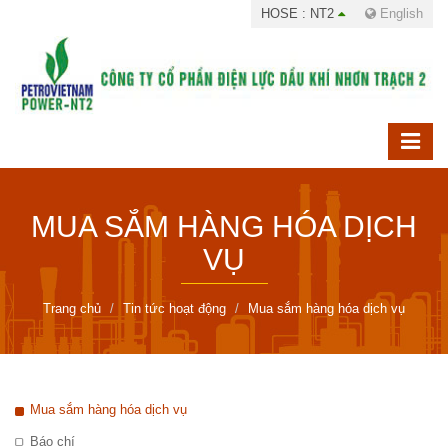
HOSE : NT2
English
MUA SẮM HÀNG HÓA DỊCH
VỤ
Trang chủ
Tin tức hoạt động
Mua sắm hàng hóa dịch vụ
Mua sắm hàng hóa dịch vụ
Báo chí