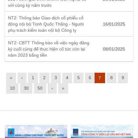
với cùng kỳ năm trước
NT2: Thông báo Giao dịch cổ phiếu cổ
đông nội bộ Trịnh Quốc Thắng - Người
16/01/2025
phụ trách kiểm toán nội bộ Công ty
NT2: CBTT Thông báo về việc ngày đăng
ký cuối cùng để thực hiện cổ tức còn lại
08/01/2025
năm 2023 bằng tiền
«
‹
1
2
3
4
5
6
8
9
7
10
30
50
›
»