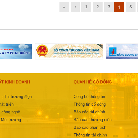
«
‹
1
2
3
5
4
ẤT KINH DOANH
QUAN HỆ CỔ ĐÔNG
 - Thị trường điện
Công bố thông tin
át triển
Thông tin cổ đông
 công nghệ
Báo cáo tài chính
- Môi trường
Báo cáo thường niên
Báo cáo phân tích
Thông tin tài chính