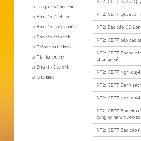
NT2: CBTT BCTC Quý I
Tổng kết và báo cáo
NT2: CBTT Quyết định
Báo cáo tài chính
Báo cáo thường niên
NT2: Báo cáo CĐ Lớn,
Báo cáo phân tích
NT2: CBTT báo cáo tà
Thông tin tài chính
NT2: CBTT Thông báo 
Tài liệu lưu trữ
phối lũy kế
Điều lệ - Quy chế
NT2: CBTT Nghị quyết 
Mẫu biểu
NT2: CBTT Danh sách 
NT2: CBTT Nghị quyết
NT2: CBTT Báo cáo tài
cùng kỳ năm trước-s
NT2: CBTT Báo cáo tì