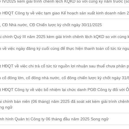
V/2025 kèm giải trình chênh lệch KQKD so với cùng kỳ năm trước (s
 HĐQT Công ty về việc tạm giao Kế hoạch sản xuất kinh doanh năm 
 CĐ Nhà nước, CĐ Chiến lược kỳ chốt ngày 30/11/2025
i chính Quý III năm 2025 kèm giải trình chênh lệch kQKD so với cùng
về việc ngày đăng ký cuối cùng để thực hiện thanh toán cổ tức từ ng
HĐQT về việc chi trả cổ tức từ nguồn lợi nhuận sau thuế chưa phân p
cổ đông lớn, cổ đông nhà nước, cổ đông chiến lược kỳ chốt ngày 31/
 HĐQT Công ty về việc bổ nhiệm lại chức danh PGĐ Công ty đối với
 chính bán niên (06 tháng) năm 2025 đã soát xét kèm giải trình chênh
ong ngữ
nh hình Quản trị Công ty 06 tháng đầu năm 2025 Song ngữ