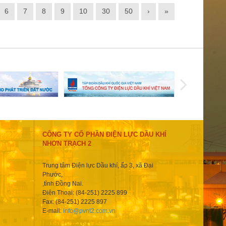
6
7
8
9
10
30
50
›
»
CÔNG TY CỔ PHẦN ĐIỆN LỰC DẦU KHÍ
NHƠN TRẠCH 2
Trung tâm Điện lực Dầu khí, ấp 3, xã Đại
Phước,
,tỉnh Đồng Nai.
Điện Thoại: (84-251) 2225 899
Fax: (84-251) 2225 897
E-mail:
info@pvnt2.com.vn