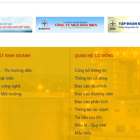
ẤT KINH DOANH
QUAN HỆ CỔ ĐÔNG
 - Thị trường điện
Công bố thông tin
át triển
Thông tin cổ đông
 công nghệ
Báo cáo tài chính
- Môi trường
Báo cáo thường niên
Báo cáo phân tích
Thông tin tài chính
Tài liệu lưu trữ
Điều lệ - Quy chế
Mẫu biểu