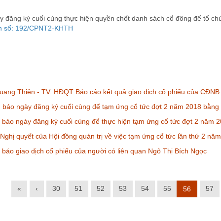
 đăng ký cuối cùng thực hiện quyền chốt danh sách cổ đông để tổ c
n số: 192/CPNT2-
KHTH
ang Thiên - TV. HĐQT Báo cáo kết quả giao dịch cổ phiếu của CĐNB 
báo ngày đăng ký cuối cùng để tạm ứng cổ tức đợt 2 năm 2018 bằng 
báo ngày đăng ký cuối cùng để thực hiện tạm ứng cổ tức đợt 2 năm 2
ghị quyết của Hội đồng quản trị về việc tạm ứng cổ tức lần thứ 2 nă
báo giao dịch cổ phiếu của người có liên quan Ngô Thị Bích Ngọc
«
‹
30
51
52
53
54
55
57
56