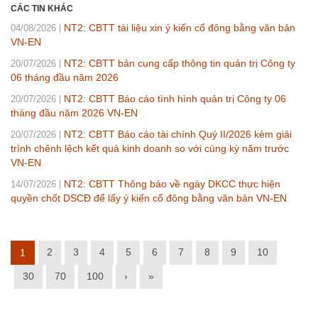
CÁC TIN KHÁC
NT2: CBTT tài liệu xin ý kiến cổ đông bằng văn bản
04/08/2026
VN-EN
NT2: CBTT bản cung cấp thông tin quản trị Công ty
20/07/2026
06 tháng đầu năm 2026
NT2: CBTT Báo cáo tình hình quản trị Công ty 06
20/07/2026
tháng đầu năm 2026 VN-EN
NT2: CBTT Báo cáo tài chính Quý II/2026 kèm giải
20/07/2026
trình chênh lệch kết quả kinh doanh so với cùng kỳ năm trước
VN-EN
NT2: CBTT Thông báo về ngày DKCC thực hiện
14/07/2026
quyền chốt DSCĐ để lấy ý kiến cổ đông bằng văn bản VN-EN
2
3
4
5
6
7
8
9
10
1
30
70
100
›
»