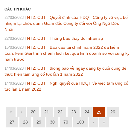
CÁC TIN KHÁC
NT2: CBTT Quyết định của HĐQT Công ty về việc bổ
22/03/2023
nhiệm lại chức danh Giám đốc Công ty đối với Ông Ngô Đức
Nhân
NT2: CBTT Thông báo thay đổi nhân sự
22/03/2023
NT2: CBTT Báo cáo tài chính năm 2022 đã kiểm
15/03/2023
toán, kèm Giải trình chênh lệch kết quả kinh doanh so với cùng kỳ
năm trước
NT2: CBTT thông báo về ngày đăng ký cuối cùng để
14/03/2023
thực hiện tạm ứng cổ tức lần 1 năm 2022
NT2: CBTT Nghị quyết của HĐQT về việc tạm ứng cổ
14/03/2023
tức lần 1 năm 2022
«
‹
20
21
22
23
24
26
25
27
28
29
30
70
100
›
»