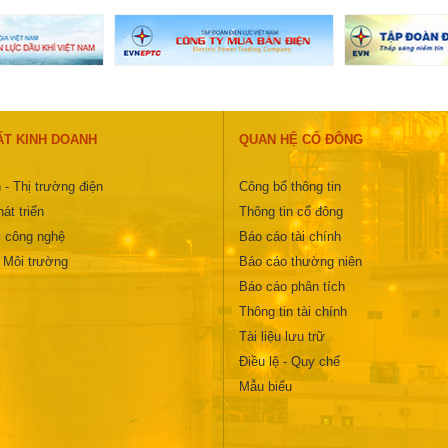
ẤT KINH DOANH
QUAN HỆ CỔ ĐÔNG
 - Thị trường điện
Công bố thông tin
át triển
Thông tin cổ đông
 công nghệ
Báo cáo tài chính
- Môi trường
Báo cáo thường niên
Báo cáo phân tích
Thông tin tài chính
Tài liệu lưu trữ
Điều lệ - Quy chế
Mẫu biểu