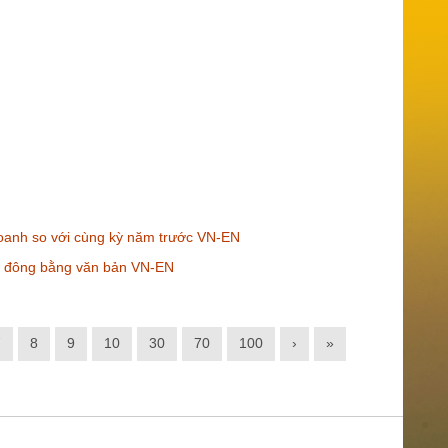
 doanh so với cùng kỳ năm trước VN-EN
ổ đông bằng văn bản VN-EN
7
8
9
10
30
70
100
›
»