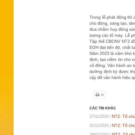
Trong lễ phát động thi 
chủ động, sáng tạo, tăn
đua nhằm huy động sức 
lượng các tổ máy. Lễ p
Tập thể CBCNV NT2 đồng
EOH đạt tiến độ, chất 
Năm 2023 là năm khó kh
định, tạo niềm tin cho
cổ đông. Vận hành an t
dưỡng định kỳ được thự
cậy để vận hành hiệu qu
In
CÁC TIN KHÁC
NT2: Tổ chứ
27/11/2024
NT2: Tổ chứ
01/11/2024
NT2: Tổ chứ
29/07/2024