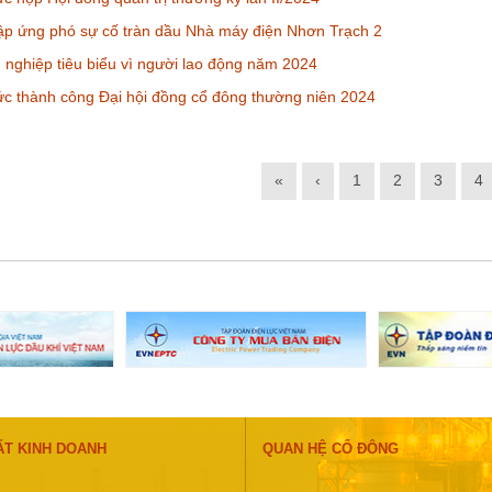
ập ứng phó sự cố tràn dầu Nhà máy điện Nhơn Trạch 2
nghiệp tiêu biểu vì người lao động năm 2024
c thành công Đại hội đồng cổ đông thường niên 2024
«
‹
1
2
3
4
ẤT KINH DOANH
QUAN HỆ CỔ ĐÔNG