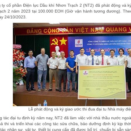
ty cổ phần Điện lực Dầu khí Nhơn Trạch 2 (NT2) đã phát động và ký 
ch 2 năm 2023 tại 100.000 EOH (Giờ vận hành tương đương). Theo 
ày 24/10/2023.
Lễ phát động và ký giao ước thi đua đại tu Nhà máy đi
ông tác đại tu định kỳ năm nay, NT2 đã làm việc với nhà thầu nước ng
ả thi và triển khai các công tác sửa chữa, bảo dưỡng định kỳ kịp thờ
 tác nhân sự, vật tư, thiết bị cung cấp đã được bố trí, chuẩn bị sẵn s