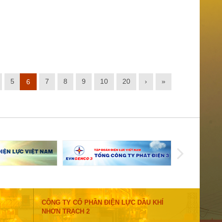
5
7
8
9
10
20
›
»
6
CÔNG TY CỔ PHẦN ĐIỆN LỰC DẦU KHÍ
NHƠN TRẠCH 2