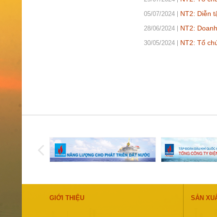
NT2: Diễn t
05/07/2024
NT2: Doanh 
28/06/2024
NT2: Tổ chứ
30/05/2024
GIỚI THIỆU
SẢN XU