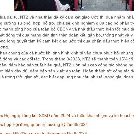
đua đại tu, NT2 và nhà thầu đã ký cam kết giao ước thi đua nhằm nhằm
g cường sự phối hợp, hỗ trợ, chia sẻ kinh nghiệm giữa các bộ phận tr
mạnh tổng hợp của toàn bộ CBCNV và nhà thầu thực hiện tốt mục tiêu
hát động thi đua mang đến tinh thần đoàn kết, gắn bó, thống nhất và 
 lòng quyết tâm ký cam kết giao ước thi đua phấn đấu thực hiện cô
lượng.
ăn chung của cả nước khi tình hình kinh tế vẫn chưa phục hồi nhưng
 cổ đông và các đối tác. Trong tháng 9/2023, NT2 sẽ thanh toán 15% c
oàn, đảm bảo sản xuất hiệu quả, NT2 luôn nêu cao công tác phòng ngừ
c hiện đầy đủ, đảm bảo sản xuất an toàn. Hoàn thành tốt công tác đạ
ả trong thời gian tới, đặc biệt đáp ứng nhu cầu phụ tải trong giai đo
c Hội nghị Tổng kết SXKD năm 2024 và triển khai nhiệm vụ kế hoạch
c họp Hội đồng quản trị thường kỳ lần III/2024
c họp Hội đồng quản trị thường kỳ lần II/2024