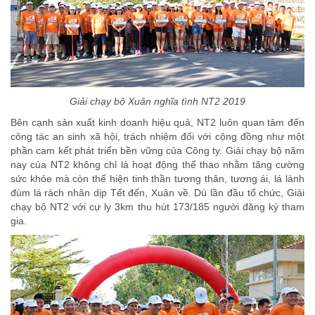
Giải chạy bộ Xuân nghĩa tình NT2 2019
Bên cạnh sản xuất kinh doanh hiệu quả, NT2 luôn quan tâm đến
công tác an sinh xã hội, trách nhiệm đối với cộng đồng như một
phần cam kết phát triển bền vững của Công ty. Giải chạy bộ năm
nay của NT2 không chỉ là hoạt động thể thao nhằm tăng cường
sức khỏe mà còn thể hiện tinh thần tương thân, tương ái, lá lành
đùm lá rách nhân dịp Tết đến, Xuân về. Dù lần đầu tổ chức, Giải
chạy bộ NT2 với cự ly 3km thu hút 173/185 người đăng ký tham
gia.