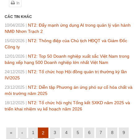
In
CÁC TIN KHÁC
NT2: Đẩy mạnh ứng dụng AI trong quản lý vận hành
10/04/2026
NMĐ Nhơn Trạch 2
NT2: Thông điệp của Chủ tịch HĐQT và Giám Đốc
15/02/2026
Công ty
NT2: Top 50 Doanh nghiệp xuất sắc Việt Nam trong
12/01/2026
bảng xếp hạng 500 Doanh nghiệp lớn nhất Việt Nam
NT2: Tổ chức họp Hội đồng quản trị thường kỳ lần
24/12/2025
IV/2025
NT2: Diễn tập Phương án ứng phó sự cố hóa chất và
23/12/2025
môi trường năm 2025
NT2: Tổ chức hội nghị Tổng kết SXKD năm 2025 và
18/12/2025
triển khai nhiệm vụ kế hoạch năm 2026
«
‹
1
3
4
5
6
7
8
9
2