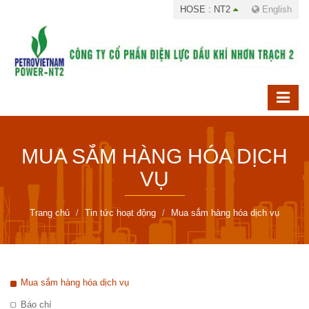
HOSE : NT2
English
MUA SẮM HÀNG HÓA DỊCH
VỤ
Trang chủ
Tin tức hoạt động
Mua sắm hàng hóa dịch vụ
Mua sắm hàng hóa dịch vụ
Báo chí