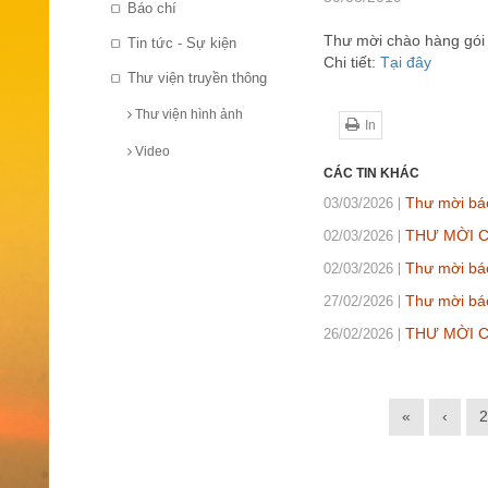
Báo chí
Thư mời chào hàng gói t
Tin tức - Sự kiện
Chi tiết:
Tại đây
Thư viện truyền thông
Thư viện hình ảnh
In
Video
CÁC TIN KHÁC
Thư mời báo
03/03/2026
THƯ MỜI CH
02/03/2026
Thư mời báo
02/03/2026
Thư mời bá
27/02/2026
THƯ MỜI CH
26/02/2026
«
‹
2