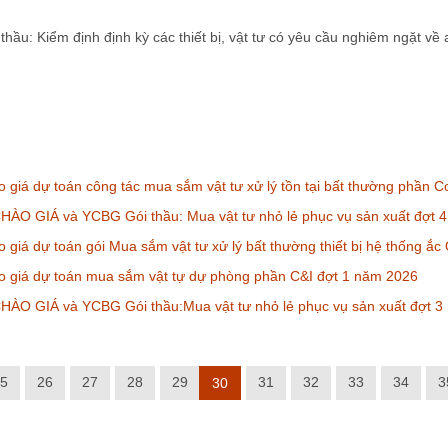
hầu: Kiểm định định kỳ các thiết bị, vật tư có yêu cầu nghiêm ngặt về
 giá dự toán công tác mua sắm vật tư xử lý tồn tại bất thường phần 
ÀO GIÁ và YCBG Gói thầu:​ Mua vật tư nhỏ lẻ phục vụ sản xuất đợt 
 giá dự toán gói Mua sắm vật tư xử lý bất thường thiết bị hệ thống ắ
o giá dự toán mua sắm vật tự dự phòng phần C&I đợt 1 năm 2026
ÀO GIÁ và YCBG Gói thầu:​Mua vật tư nhỏ lẻ phục vụ sản xuất đợt 
5
26
27
28
29
31
32
33
34
3
30