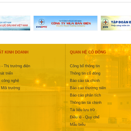
ẤT KINH DOANH
QUAN HỆ CỔ ĐÔNG
 - Thị trường điện
Công bố thông tin
át triển
Thông tin cổ đông
 công nghệ
Báo cáo tài chính
- Môi trường
Báo cáo thường niên
Báo cáo phân tích
Thông tin tài chính
Tài liệu lưu trữ
Điều lệ - Quy chế
Mẫu biểu