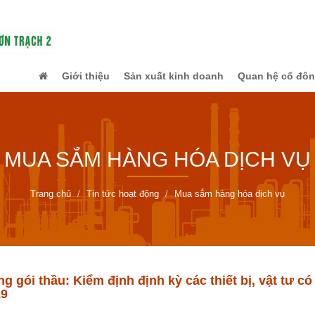
Giới thiệu
Sản xuất kinh doanh
Quan hệ cổ đô
MUA SẮM HÀNG HÓA DỊCH VỤ
Trang chủ
Tin tức hoạt động
Mua sắm hàng hóa dịch vụ
 gói thầu: Kiểm định định kỳ các thiết bị, vật tư c
19