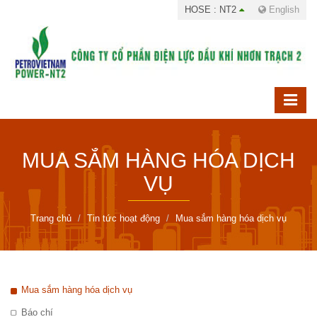
HOSE : NT2
English
MUA SẮM HÀNG HÓA DỊCH
VỤ
Trang chủ
Tin tức hoạt động
Mua sắm hàng hóa dịch vụ
Mua sắm hàng hóa dịch vụ
Báo chí