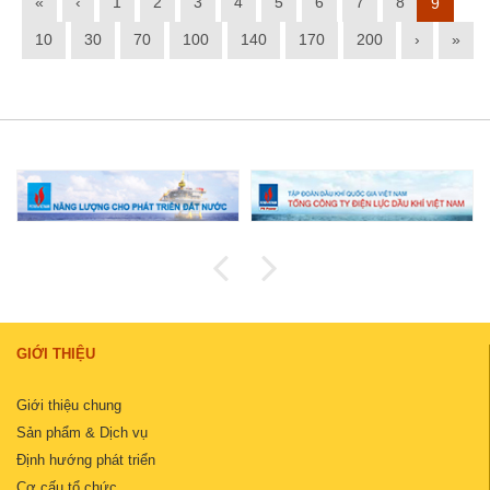
«
‹
1
2
3
4
5
6
7
8
9
10
30
70
100
140
170
200
›
»
GIỚI THIỆU
Giới thiệu chung
Sản phẩm & Dịch vụ
Định hướng phát triển
Cơ cấu tổ chức