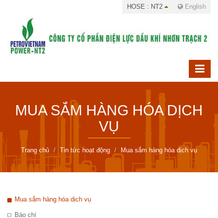
HOSE : NT2
English
MUA SẮM HÀNG HÓA DỊCH
VỤ
Trang chủ
Tin tức hoạt động
Mua sắm hàng hóa dịch vụ
Mua sắm hàng hóa dịch vụ
Báo chí