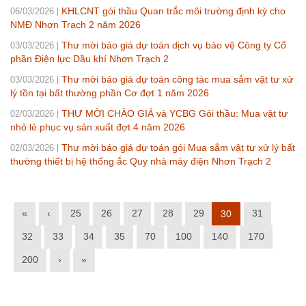
KHLCNT gói thầu Quan trắc môi trường định kỳ cho
06/03/2026
NMĐ Nhơn Trạch 2 năm 2026
Thư mời báo giá dự toán dịch vụ bảo vệ Công ty Cổ
03/03/2026
phần Điện lực Dầu khí Nhơn Trạch 2
Thư mời báo giá dự toán công tác mua sắm vật tư xử
03/03/2026
lý tồn tại bất thường phần Cơ đợt 1 năm 2026
THƯ MỜI CHÀO GIÁ và YCBG Gói thầu:​ Mua vật tư
02/03/2026
nhỏ lẻ phục vụ sản xuất đợt 4 năm 2026
Thư mời báo giá dự toán gói Mua sắm vật tư xử lý bất
02/03/2026
thường thiết bị hệ thống ắc Quy nhà máy điện Nhơn Trạch 2
«
‹
25
26
27
28
29
31
30
32
33
34
35
70
100
140
170
200
›
»