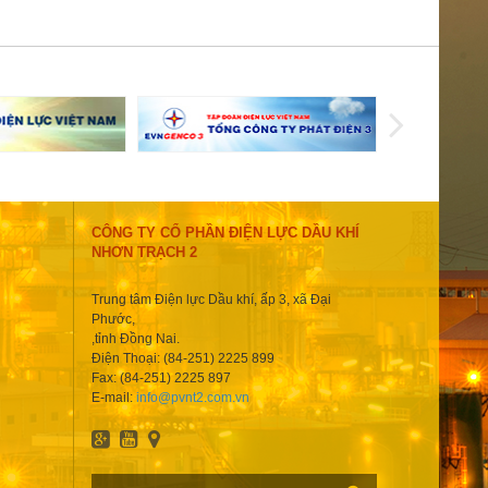
CÔNG TY CỔ PHẦN ĐIỆN LỰC DẦU KHÍ
NHƠN TRẠCH 2
Trung tâm Điện lực Dầu khí, ấp 3, xã Đại
Phước,
,tỉnh Đồng Nai.
Điện Thoại: (84-251) 2225 899
Fax: (84-251) 2225 897
E-mail:
info@pvnt2.com.vn