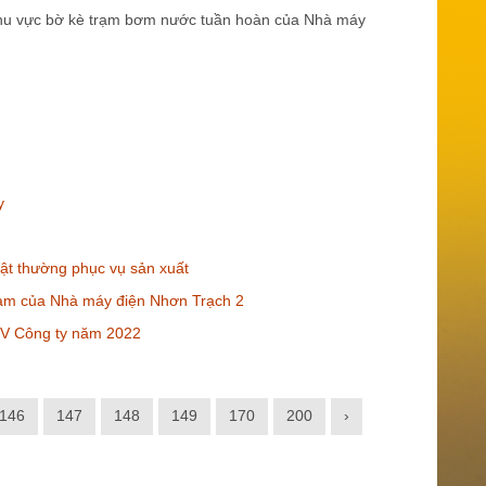
t khu vực bờ kè trạm bơm nước tuần hoàn của Nhà máy
y
ật thường phục vụ sản xuất
rạm của Nhà máy điện Nhơn Trạch 2
NV Công ty năm 2022
146
147
148
149
170
200
›