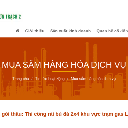
Giới thiệu
Sản xuất kinh doanh
Quan hệ cổ đô
MUA SẮM HÀNG HÓA DỊCH VỤ
Trang chủ
Tin tức hoạt động
Mua sắm hàng hóa dịch vụ
gói thầu: Thi công rải bù đá 2x4 khu vực trạm gas 