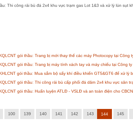
hầu: Thi công rải bù đá 2x4 khu vực trạm gas Lot 1&3 và xử lý lún sụ
QLCNT gói thầu: Trang bị mới thay thế các máy Photocopy tại Công t
QLCNT gói thầu: Trang bị máy tính xách tay và máy chiếu tại Công ty
KHLCNT gói thầu: Mua sắm bộ sấy khí điều khiển GT5&GT6 để xử lý b
QLCNT gói thầu: Thi công rải bù cấp phối đá dăm 2x4 khu vực sân t
KQLCNT gói thầu: Huấn luyện ATLĐ - VSLĐ và an toàn điện cho CBC
100
139
140
141
142
143
145
144