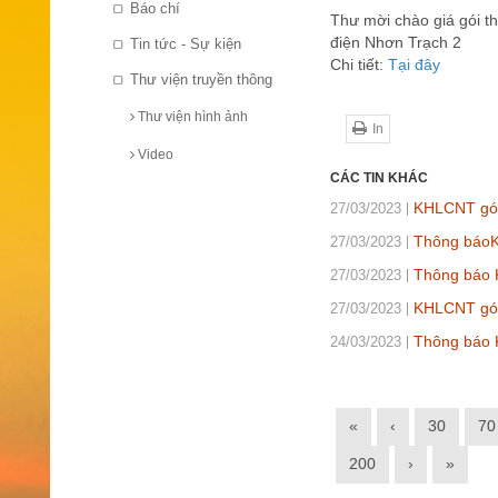
Báo chí
Thư mời chào giá gói t
điện Nhơn Trạch 2
Tin tức - Sự kiện
Chi tiết:
Tại đây
Thư viện truyền thông
Thư viện hình ảnh
In
Video
CÁC TIN KHÁC
KHLCNT gói 
27/03/2023
Thông báoKQ
27/03/2023
Thông báo 
27/03/2023
KHLCNT gói
27/03/2023
Thông báo 
24/03/2023
«
‹
30
70
200
›
»