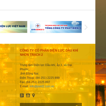
CÔNG TY CỔ PHẦN ĐIỆN LỰC DẦU KHÍ
NHƠN TRẠCH 2
Trung tâm Điện lực Dầu khí, ấp 3, xã Đại
Phước,
,tỉnh Đồng Nai.
Điện Thoại: (84-251) 2225 899
Fax: (84-251) 2225 897
E-mail:
info@pvnt2.com.vn