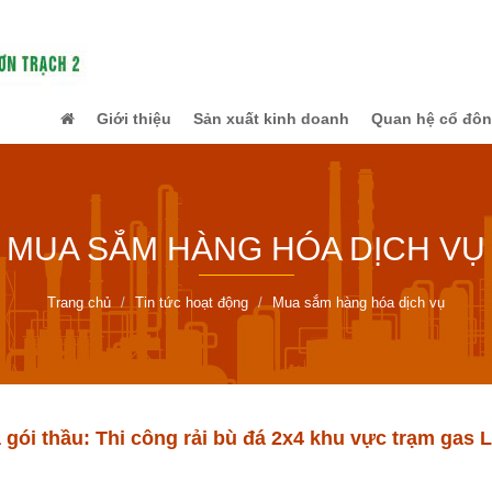
Giới thiệu
Sản xuất kinh doanh
Quan hệ cổ đô
MUA SẮM HÀNG HÓA DỊCH VỤ
Trang chủ
Tin tức hoạt động
Mua sắm hàng hóa dịch vụ
gói thầu: Thi công rải bù đá 2x4 khu vực trạm gas 