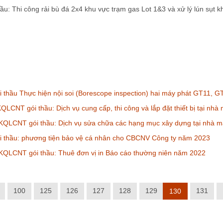
hầu: Thi công rải bù đá 2x4 khu vực trạm gas Lot 1&3 và xử lý lún sụ
thầu Thực hiện nội soi (Borescope inspection) hai máy phát GT11,
LCNT gói thầu: Dịch vụ cung cấp, thi công và lắp đặt thiết bị tại nhà
KQLCNT gói thầu: Dịch vụ sửa chữa các hạng mục xây dựng tại nhà m
 thầu: phương tiện bảo vệ cá nhân cho CBCNV Công ty năm 2023
KQLCNT gói thầu: Thuê đơn vị in Báo cáo thường niên năm 2022
100
125
126
127
128
129
131
130