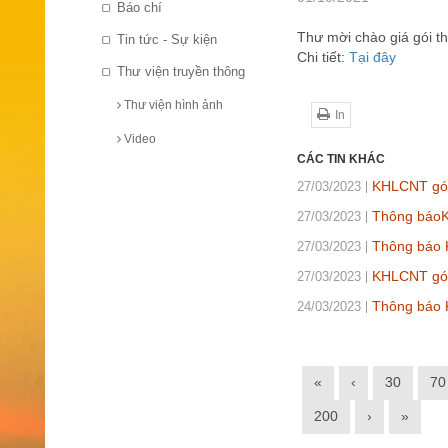
Báo chí
Thư mời chào giá gói th
Tin tức - Sự kiện
Chi tiết:
Tại đây
Thư viện truyền thông
Thư viện hình ảnh
In
Video
CÁC TIN KHÁC
KHLCNT gói 
27/03/2023
Thông báoKQ
27/03/2023
Thông báo 
27/03/2023
KHLCNT gói
27/03/2023
Thông báo 
24/03/2023
«
‹
30
70
200
›
»