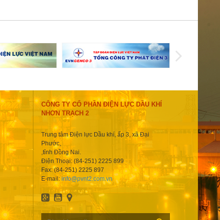
CÔNG TY CỔ PHẦN ĐIỆN LỰC DẦU KHÍ
NHƠN TRẠCH 2
Trung tâm Điện lực Dầu khí, ấp 3, xã Đại
Phước,
,tỉnh Đồng Nai.
Điện Thoại: (84-251) 2225 899
Fax: (84-251) 2225 897
E-mail:
info@pvnt2.com.vn