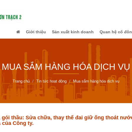
Giới thiệu
Sản xuất kinh doanh
Quan hệ cổ đô
MUA SẮM HÀNG HÓA DỊCH VỤ
Trang chủ
Tin tức hoạt động
Mua sắm hàng hóa dịch vụ
 gói thầu: Sửa chữa, thay thế đai giữ ống thoát nướ
 của Công ty.