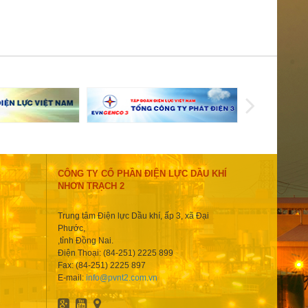
CÔNG TY CỔ PHẦN ĐIỆN LỰC DẦU KHÍ
NHƠN TRẠCH 2
Trung tâm Điện lực Dầu khí, ấp 3, xã Đại
Phước,
,tỉnh Đồng Nai.
Điện Thoại: (84-251) 2225 899
Fax: (84-251) 2225 897
E-mail:
info@pvnt2.com.vn