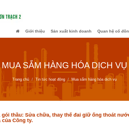
Giới thiệu
Sản xuất kinh doanh
Quan hệ cổ đô
MUA SẮM HÀNG HÓA DỊCH VỤ
Trang chủ
Tin tức hoạt động
Mua sắm hàng hóa dịch vụ
 gói thầu: Sửa chữa, thay thế đai giữ ống thoát nướ
 của Công ty.