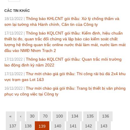
CÁC TIN KHÁC
Thông báo KHLCNT gói thầu: Xử lý chống thấm và
18/11/2022
sơn lại tường nhà Hành chính, Căn tin của Công ty
Thông báo KQLCNT gói thầu: Kiểm định, hiệu chuẩn
17/11/2022
thiết bị đo, quan trắc đối chứng và lập báo cáo kiểm soát chất
lượng hệ thống quan trắc online nước thải làm mát, nước làm mát
đầu vào NMĐ Nhơn Trạch 2
Thông báo KQLCNT gói thầu: Quan trắc môi trường
17/11/2022
lao động định kỳ năm 2022
Thư mời chào giá gói thầu: Thi công rải bù đá 2x4 khu
17/11/2022
vực trạm gas Lot 1&3
Thư mời chào giá gói thầu: Trang bị thiết bị văn phòng
16/11/2022
phục vụ công việc tại Công ty
«
‹
30
70
100
134
135
136
137
138
140
141
142
143
139