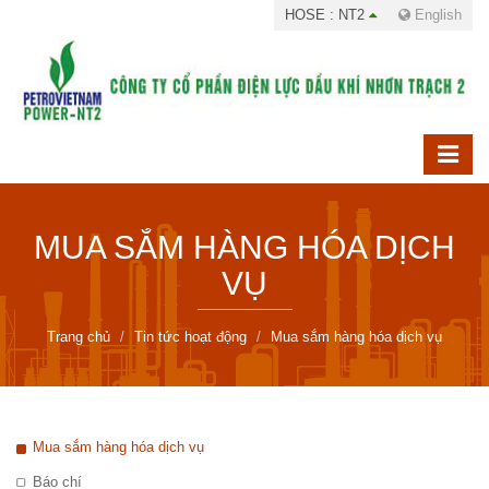
HOSE : NT2
English
MUA SẮM HÀNG HÓA DỊCH
VỤ
Trang chủ
Tin tức hoạt động
Mua sắm hàng hóa dịch vụ
Mua sắm hàng hóa dịch vụ
Báo chí