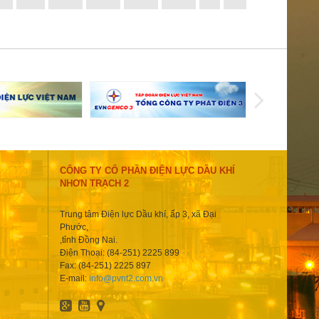
CÔNG TY CỔ PHẦN ĐIỆN LỰC DẦU KHÍ
NHƠN TRẠCH 2
Trung tâm Điện lực Dầu khí, ấp 3, xã Đại
Phước,
,tỉnh Đồng Nai.
Điện Thoại: (84-251) 2225 899
Fax: (84-251) 2225 897
E-mail:
info@pvnt2.com.vn