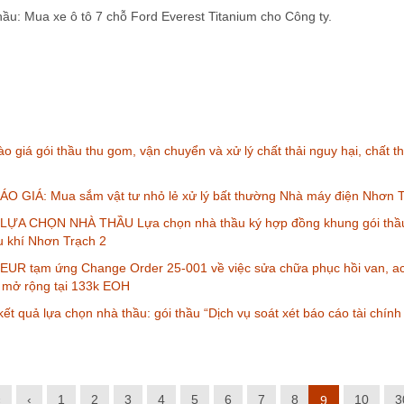
hầu: Mua xe ô tô 7 chỗ Ford Everest Titanium cho Công ty.
o giá gói thầu thu gom, vận chuyển và xử lý chất thải nguy hại, chất
O GIÁ: Mua sắm vật tư nhỏ lẻ xử lý bất thường Nhà máy điện Nhơn T
ỰA CHỌN NHÀ THẦU Lựa chọn nhà thầu ký hợp đồng khung gói thầu
u khí Nhơn Trạch 2
 EUR tạm ứng Change Order 25-001 về việc sửa chữa phục hồi van, act
u mở rộng tại 133k EOH
ết quả lựa chọn nhà thầu: gói thầu “Dịch vụ soát xét báo cáo tài chín
«
‹
1
2
3
4
5
6
7
8
10
3
9