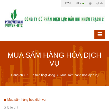
HOSE : NT2
English
MUA SẮM HÀNG HÓA DỊCH
VỤ
Trang chủ
Tin tức hoạt động
Mua sắm hàng hóa dịch vụ
Mua sắm hàng hóa dịch vụ
Báo chí