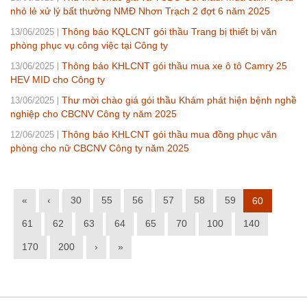
nhỏ lẻ xử lý bất thường NMĐ Nhơn Trạch 2 đợt 6 năm 2025
Thông báo KQLCNT gói thầu Trang bị thiết bị văn
13/06/2025
phòng phục vụ công việc tại Công ty
Thông báo KHLCNT gói thầu mua xe ô tô Camry 25
13/06/2025
HEV MID cho Công ty
Thư mời chào giá gói thầu Khám phát hiện bệnh nghề
13/06/2025
nghiệp cho CBCNV Công ty năm 2025
Thông báo KHLCNT gói thầu mua đồng phục văn
12/06/2025
phòng cho nữ CBCNV Công ty năm 2025
«
‹
30
55
56
57
58
59
60
61
62
63
64
65
70
100
140
170
200
›
»