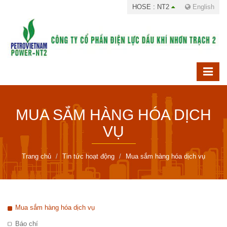
HOSE : NT2
English
MUA SẮM HÀNG HÓA DỊCH
VỤ
Trang chủ
Tin tức hoạt động
Mua sắm hàng hóa dịch vụ
Mua sắm hàng hóa dịch vụ
Báo chí