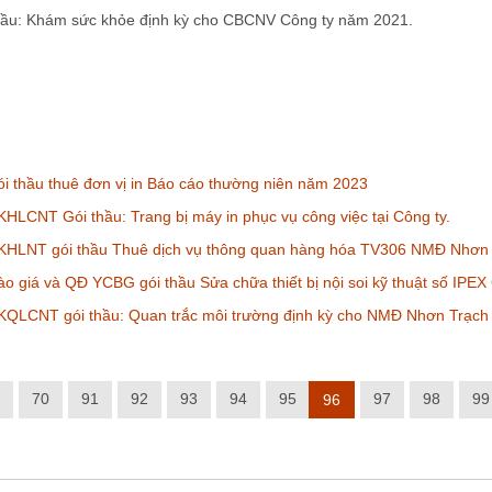
thầu: Khám sức khỏe định kỳ cho CBCNV Công ty năm 2021.
 thầu thuê đơn vị in Báo cáo thường niên năm 2023
HLCNT Gói thầu: Trang bị máy in phục vụ công việc tại Công ty.
KHLNT gói thầu Thuê dịch vụ thông quan hàng hóa TV306 NMĐ Nhơn 
o giá và QĐ YCBG gói thầu Sửa chữa thiết bị nội soi kỹ thuật số IPE
KQLCNT gói thầu: Quan trắc môi trường định kỳ cho NMĐ Nhơn Trạch
70
91
92
93
94
95
97
98
99
96