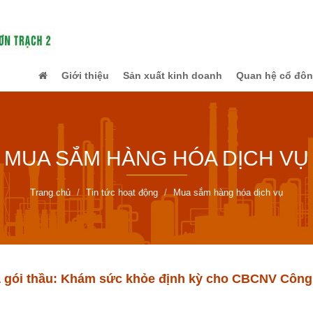
Giới thiệu
Sản xuất kinh doanh
Quan hệ cổ đô
MUA SẮM HÀNG HÓA DỊCH VỤ
Trang chủ
Tin tức hoạt động
Mua sắm hàng hóa dịch vụ
 gói thầu: Khám sức khỏe định kỳ cho CBCNV Công