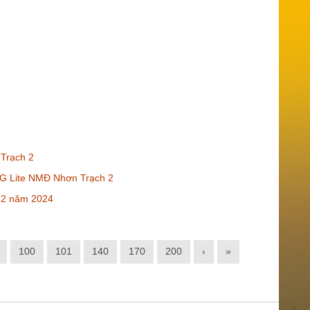
Trạch 2
X G Lite NMĐ Nhơn Trạch 2
 2 năm 2024
100
101
140
170
200
›
»