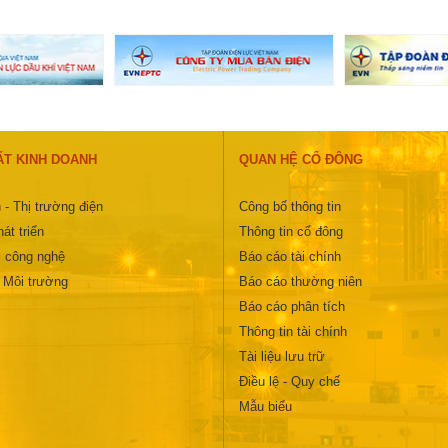
ẤT KINH DOANH
QUAN HỆ CỔ ĐÔNG
 - Thị trường điện
Công bố thông tin
át triển
Thông tin cổ đông
 công nghệ
Báo cáo tài chính
- Môi trường
Báo cáo thường niên
Báo cáo phân tích
Thông tin tài chính
Tài liệu lưu trữ
Điều lệ - Quy chế
Mẫu biểu