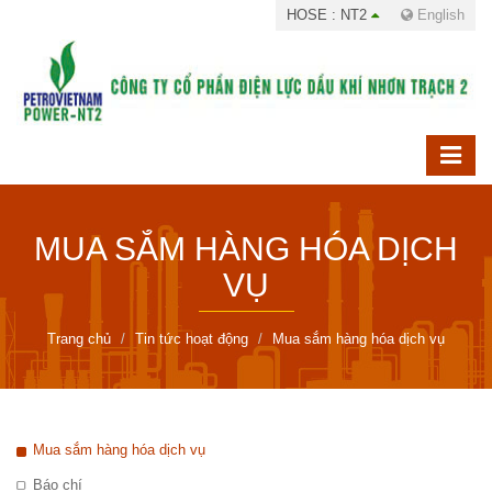
HOSE : NT2
English
MUA SẮM HÀNG HÓA DỊCH
VỤ
Trang chủ
Tin tức hoạt động
Mua sắm hàng hóa dịch vụ
Mua sắm hàng hóa dịch vụ
Báo chí