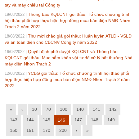
tay và máy chiếu tại Công ty
Thông báo KQLCNT gói thầu: Tổ chức chương trình
19/08/2022
hội thảo phối hợp thực hiện hợp đồng mua bán điện NMĐ Nhơn
Trạch 2 năm 2022
Thư mời chào giá gói thầu: Huấn luyện ATLĐ - VSLĐ
18/08/2022
và an toàn điện cho CBCNV Công ty năm 2022
Quyết định phê duyệt KQLCNT và Thông báo
16/08/2022
KQLCNT gói thầu: Mua sắm khẩn vật tư để xử lý bất thường Nhà
máy điện Nhơn Trạch 2
YCBG gói thầu: Tổ chức chương trình hội thảo phối
12/08/2022
hợp thực hiện hợp đồng mua bán điện NMĐ Nhơn Trạch 2 năm
2022
«
‹
30
70
100
140
141
142
143
144
145
147
148
149
146
150
151
170
200
›
»