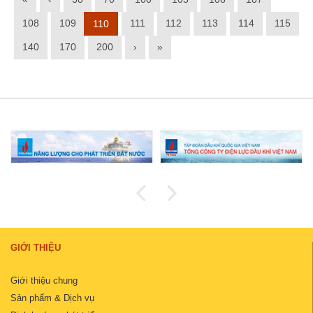
108
109
111
112
113
114
115
110
140
170
200
›
»
GIỚI THIỆU
Giới thiệu chung
Sản phẩm & Dịch vụ