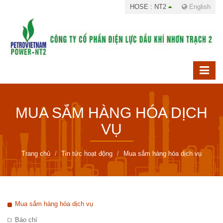
HOSE : NT2
English
MUA SẮM HÀNG HÓA DỊCH
VỤ
Trang chủ
Tin tức hoạt động
Mua sắm hàng hóa dịch vụ
Mua sắm hàng hóa dịch vụ
Báo chí