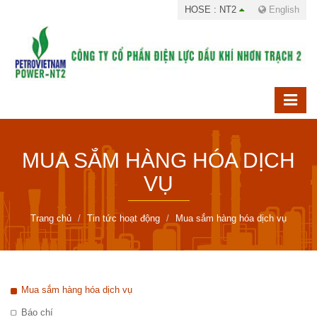
HOSE : NT2
English
MUA SẮM HÀNG HÓA DỊCH
VỤ
Trang chủ
Tin tức hoạt động
Mua sắm hàng hóa dịch vụ
Mua sắm hàng hóa dịch vụ
Báo chí