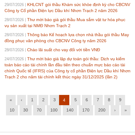
KHLCNT gói thầu Khám sức khỏe định kỳ cho CBCNV
29/07/2026
Công ty Cổ phần Điện lực Dầu khí Nhơn Trạch 2 năm 2026
Thư mời báo giá gói thầu Mua sắm vật tư hóa phục
28/07/2026
vụ sản xuất tại NMĐ Nhơn Trạch 2
Thông báo Kế hoạch lựa chọn nhà thầu gói thầu May
28/07/2026
đồng phục văn phòng cho CBCNV Công ty năm 2026
Chào lãi suất cho vay đối với tiền VNĐ
28/07/2026
Thư mời báo giá lập dự toán gói thầu: Dịch vụ kiểm
24/07/2026
toán báo cáo tài chính lần đầu tiên theo chuẩn mực báo cáo tài
chính Quốc tế (IFRS) của Công ty cổ phần Điện lực Dầu khí Nhơn
Trạch 2 cho năm tài chính kết thúc ngày 31/12/2025 (lần 2)
«
‹
1
2
3
5
6
7
8
9
4
10
30
70
100
140
170
200
›
»