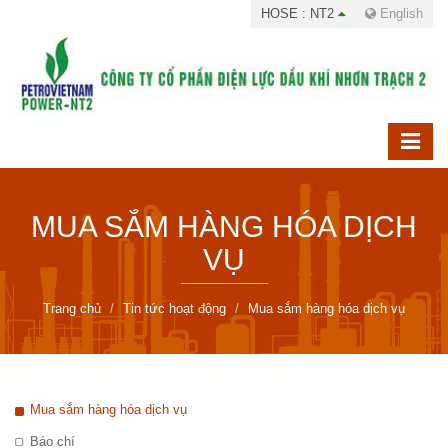
HOSE : NT2
English
MUA SẮM HÀNG HÓA DỊCH
VỤ
Trang chủ
Tin tức hoạt động
Mua sắm hàng hóa dịch vụ
Mua sắm hàng hóa dịch vụ
Báo chí