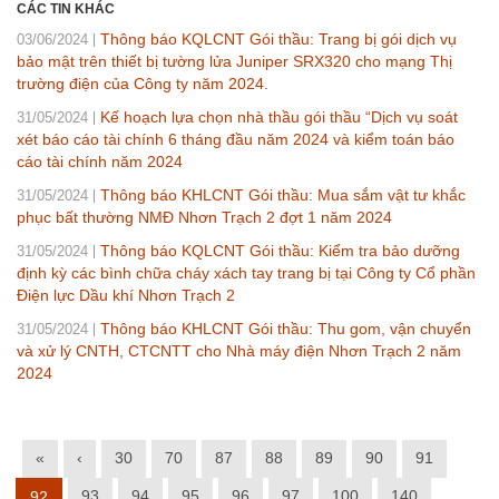
CÁC TIN KHÁC
Thông báo KQLCNT Gói thầu: Trang bị gói dịch vụ
03/06/2024
bảo mật trên thiết bị tường lửa Juniper SRX320 cho mạng Thị
trường điện của Công ty năm 2024.
Kế hoạch lựa chọn nhà thầu gói thầu “Dịch vụ soát
31/05/2024
xét báo cáo tài chính 6 tháng đầu năm 2024 và kiểm toán báo
cáo tài chính năm 2024
Thông báo KHLCNT Gói thầu: Mua sắm vật tư khắc
31/05/2024
phục bất thường NMĐ Nhơn Trạch 2 đợt 1 năm 2024
Thông báo KQLCNT Gói thầu: Kiểm tra bảo dưỡng
31/05/2024
định kỳ các bình chữa cháy xách tay trang bị tại Công ty Cổ phần
Điện lực Dầu khí Nhơn Trạch 2
Thông báo KHLCNT Gói thầu: Thu gom, vận chuyển
31/05/2024
và xử lý CNTH, CTCNTT cho Nhà máy điện Nhơn Trạch 2 năm
2024
«
‹
30
70
87
88
89
90
91
93
94
95
96
97
100
140
92