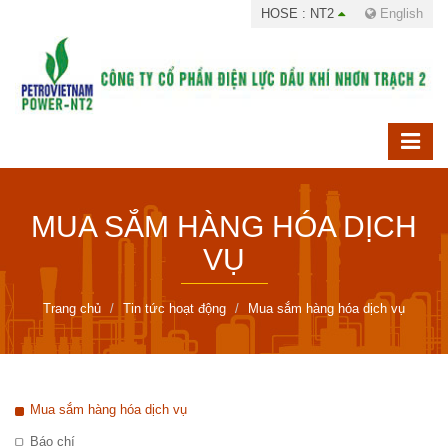
HOSE : NT2
English
MUA SẮM HÀNG HÓA DỊCH
VỤ
Trang chủ
Tin tức hoạt động
Mua sắm hàng hóa dịch vụ
Mua sắm hàng hóa dịch vụ
Báo chí