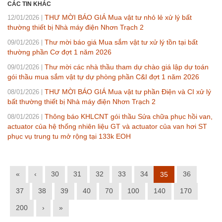
CÁC TIN KHÁC
THƯ MỜI BÁO GIÁ Mua vật tư nhỏ lẻ xử lý bất
12/01/2026
thường thiết bị Nhà máy điện Nhơn Trạch 2
Thư mời báo giá Mua sắm vật tư xử lý tồn tại bất
09/01/2026
thường phần Cơ đợt 1 năm 2026
Thư mời các nhà thầu tham dự chào giá lập dự toán
09/01/2026
gói thầu mua sắm vật tự dự phòng phần C&I đợt 1 năm 2026
THƯ MỜI BÁO GIÁ Mua vật tư phần Điện và CI xử lý
08/01/2026
bất thường thiết bị Nhà máy điện Nhơn Trạch 2
Thông báo KHLCNT gói thầu Sửa chữa phục hồi van,
08/01/2026
actuator của hệ thống nhiên liệu GT và actuator của van hơi ST
phục vụ trung tu mở rộng tại 133k EOH
«
‹
30
31
32
33
34
36
35
37
38
39
40
70
100
140
170
200
›
»