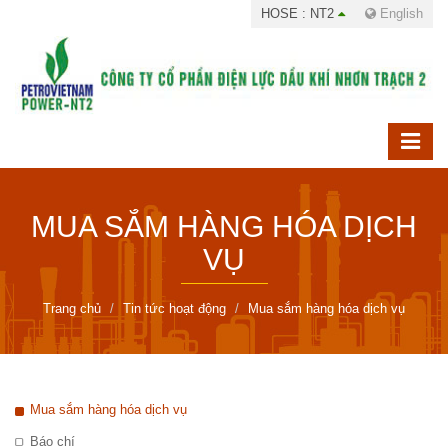
HOSE : NT2
English
MUA SẮM HÀNG HÓA DỊCH
VỤ
Trang chủ
Tin tức hoạt động
Mua sắm hàng hóa dịch vụ
Mua sắm hàng hóa dịch vụ
Báo chí