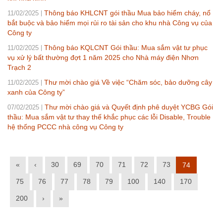
Thông báo KHLCNT gói thầu Mua bảo hiểm cháy, nổ
11/02/2025
bắt buộc và bảo hiểm mọi rủi ro tài sản cho khu nhà Công vụ của
Công ty
Thông báo KQLCNT Gói thầu: Mua sắm vật tư phục
11/02/2025
vụ xử lý bất thường đợt 1 năm 2025 cho Nhà máy điện Nhơn
Trạch 2
Thư mời chào giá Về việc “Chăm sóc, bảo dưỡng cây
11/02/2025
xanh của Công ty”
Thư mời chào giá và Quyết định phê duyệt YCBG Gói
07/02/2025
thầu: Mua sắm vật tư thay thế khắc phục các lỗi Disable, Trouble
hệ thống PCCC nhà công vụ Công ty
«
‹
30
69
70
71
72
73
74
75
76
77
78
79
100
140
170
200
›
»