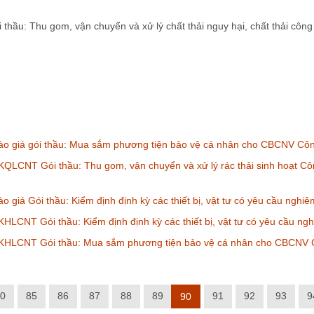
hầu: Thu gom, vận chuyển và xử lý chất thải nguy hại, chất thải cô
ào giá gói thầu: Mua sắm phương tiện bảo vệ cá nhân cho CBCNV Cô
QLCNT Gói thầu: Thu gom, vận chuyển và xử lý rác thải sinh hoạt Cô
o giá Gói thầu: Kiểm định định kỳ các thiết bị, vật tư có yêu cầu ng
HLCNT Gói thầu: Kiểm định định kỳ các thiết bị, vật tư có yêu cầu 
KHLCNT Gói thầu: Mua sắm phương tiện bảo vệ cá nhân cho CBCNV 
0
85
86
87
88
89
91
92
93
9
90