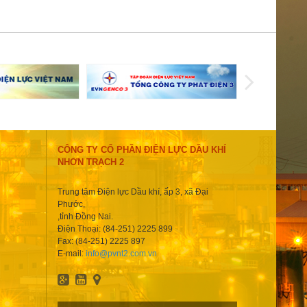
CÔNG TY CỔ PHẦN ĐIỆN LỰC DẦU KHÍ
NHƠN TRẠCH 2
Trung tâm Điện lực Dầu khí, ấp 3, xã Đại
Phước,
,tỉnh Đồng Nai.
Điện Thoại: (84-251) 2225 899
Fax: (84-251) 2225 897
E-mail:
info@pvnt2.com.vn