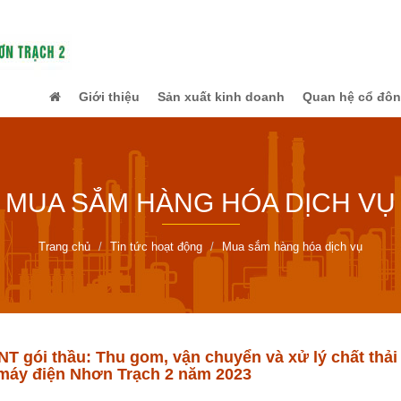
Giới thiệu
Sản xuất kinh doanh
Quan hệ cổ đô
MUA SẮM HÀNG HÓA DỊCH VỤ
Trang chủ
Tin tức hoạt động
Mua sắm hàng hóa dịch vụ
 gói thầu: Thu gom, vận chuyển và xử lý chất thải 
máy điện Nhơn Trạch 2 năm 2023