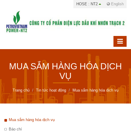
HOSE : NT2
English
MUA SẮM HÀNG HÓA DỊCH
VỤ
Trang chủ
Tin tức hoạt động
Mua sắm hàng hóa dịch vụ
Mua sắm hàng hóa dịch vụ
Báo chí