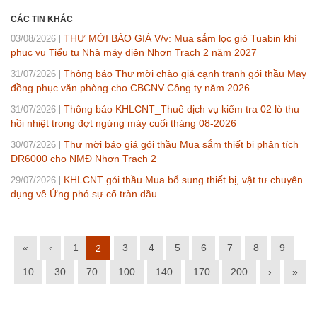
CÁC TIN KHÁC
THƯ MỜI BÁO GIÁ V/v: Mua sắm lọc gió Tuabin khí
03/08/2026
phục vụ Tiểu tu Nhà máy điện Nhơn Trạch 2 năm 2027
Thông báo Thư mời chào giá cạnh tranh gói thầu May
31/07/2026
đồng phục văn phòng cho CBCNV Công ty năm 2026
Thông báo KHLCNT_Thuê dịch vụ kiểm tra 02 lò thu
31/07/2026
hồi nhiệt trong đợt ngừng máy cuối tháng 08-2026
Thư mời báo giá gói thầu Mua sắm thiết bị phân tích
30/07/2026
DR6000 cho NMĐ Nhơn Trạch 2
KHLCNT gói thầu Mua bổ sung thiết bị, vật tư chuyên
29/07/2026
dụng về Ứng phó sự cố tràn dầu
«
‹
1
3
4
5
6
7
8
9
2
10
30
70
100
140
170
200
›
»