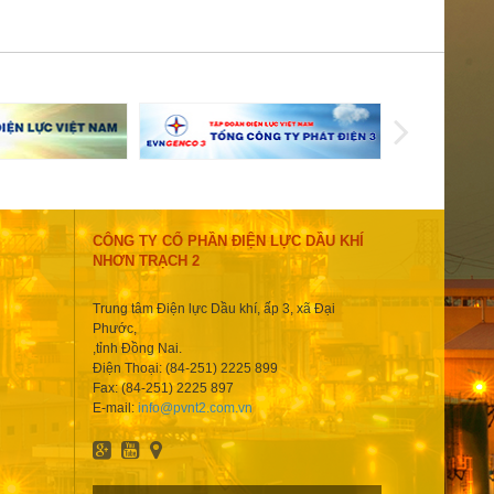
CÔNG TY CỔ PHẦN ĐIỆN LỰC DẦU KHÍ
NHƠN TRẠCH 2
Trung tâm Điện lực Dầu khí, ấp 3, xã Đại
Phước,
,tỉnh Đồng Nai.
Điện Thoại: (84-251) 2225 899
Fax: (84-251) 2225 897
E-mail:
info@pvnt2.com.vn