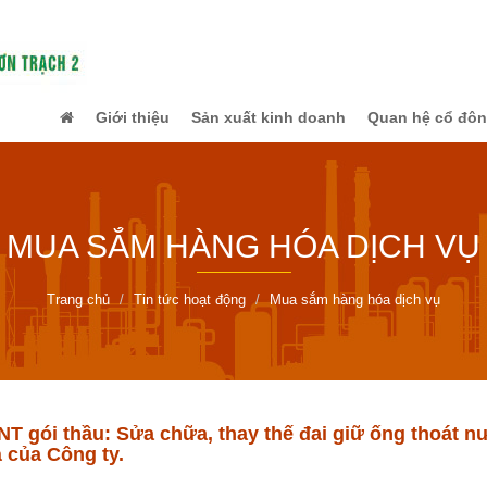
Giới thiệu
Sản xuất kinh doanh
Quan hệ cổ đô
MUA SẮM HÀNG HÓA DỊCH VỤ
Trang chủ
Tin tức hoạt động
Mua sắm hàng hóa dịch vụ
 gói thầu: Sửa chữa, thay thế đai giữ ống thoát n
 của Công ty.