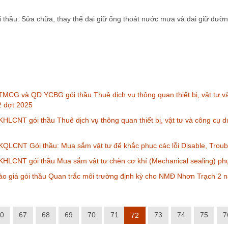
hầu: Sửa chữa, thay thế đai giữ ống thoát nước mưa và đai giữ đường 
MCG và QD YCBG gói thầu Thuê dịch vụ thông quan thiết bị, vật tư và
 đợt 2025
HLCNT gói thầu Thuê dịch vụ thông quan thiết bị, vật tư và công cụ 
QLCNT Gói thầu: Mua sắm vật tư để khắc phục các lỗi Disable, Trou
HLCNT gói thầu Mua sắm vật tư chèn cơ khí (Mechanical sealing) ph
o giá gói thầu Quan trắc môi trường định kỳ cho NMĐ Nhơn Trạch 2 
0
67
68
69
70
71
73
74
75
7
72