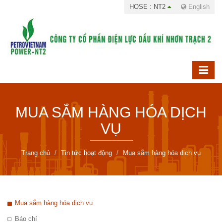
HOSE : NT2
English
MUA SẮM HÀNG HÓA DỊCH
VỤ
Trang chủ
Tin tức hoạt động
Mua sắm hàng hóa dịch vụ
Mua sắm hàng hóa dịch vụ
Báo chí