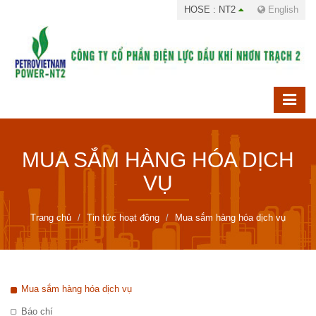
HOSE : NT2
English
MUA SẮM HÀNG HÓA DỊCH
VỤ
Trang chủ
Tin tức hoạt động
Mua sắm hàng hóa dịch vụ
Mua sắm hàng hóa dịch vụ
Báo chí