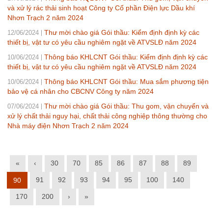
và xử lý rác thải sinh hoạt Công ty Cổ phần Điện lực Dầu khí
Nhơn Trạch 2 năm 2024
Thư mời chào giá Gói thầu: Kiểm định định kỳ các
12/06/2024
thiết bị, vật tư có yêu cầu nghiêm ngặt về ATVSLĐ năm 2024
Thông báo KHLCNT Gói thầu: Kiểm định định kỳ các
10/06/2024
thiết bị, vật tư có yêu cầu nghiêm ngặt về ATVSLĐ năm 2024
Thông báo KHLCNT Gói thầu: Mua sắm phương tiện
10/06/2024
bảo vệ cá nhân cho CBCNV Công ty năm 2024
Thư mời chào giá Gói thầu: Thu gom, vận chuyển và
07/06/2024
xử lý chất thải nguy hại, chất thải công nghiệp thông thường cho
Nhà máy điện Nhơn Trạch 2 năm 2024
«
‹
30
70
85
86
87
88
89
91
92
93
94
95
100
140
90
170
200
›
»